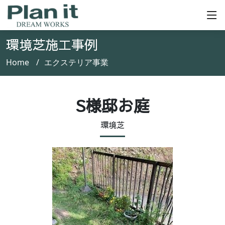
環境芝施工事例
Home
エクステリア事業
S様邸お庭
環境芝