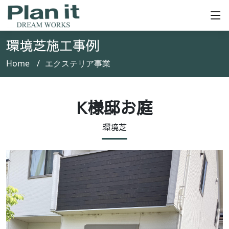
環境芝施工事例
Home
エクステリア事業
K様邸お庭
環境芝