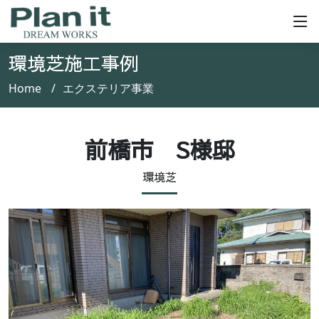
環境芝施工事例
Home
エクステリア事業
前橋市 S様邸
環境芝